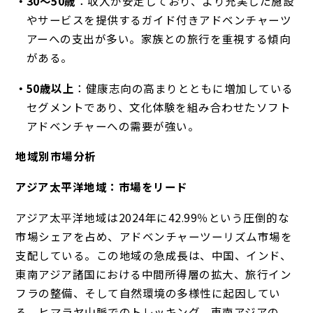
30
〜50
歳
：収入が安定しており、より充実した施設
やサービスを提供するガイド付きアドベンチャーツ
アーへの支出が多い。家族との旅行を重視する傾向
がある。
50
歳以上
：健康志向の高まりとともに増加している
セグメントであり、文化体験を組み合わせたソフト
アドベンチャーへの需要が強い。
地域別市場分析
アジア太平洋地域：市場をリード
アジア太平洋地域は2024年に42.99％という圧倒的な
市場シェアを占め、アドベンチャーツーリズム市場を
支配している。この地域の急成長は、中国、インド、
東南アジア諸国における中間所得層の拡大、旅行イン
フラの整備、そして自然環境の多様性に起因してい
る。ヒマラヤ山脈でのトレッキング、東南アジアの