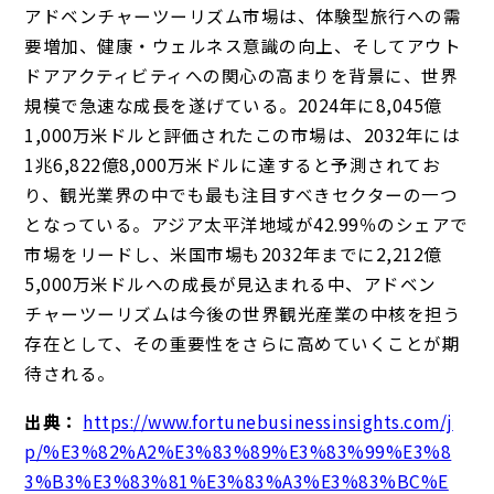
アドベンチャーツーリズム市場は、体験型旅行への需
要増加、健康・ウェルネス意識の向上、そしてアウト
ドアアクティビティへの関心の高まりを背景に、世界
規模で急速な成長を遂げている。2024年に8,045億
1,000万米ドルと評価されたこの市場は、2032年には
1兆6,822億8,000万米ドルに達すると予測されてお
り、観光業界の中でも最も注目すべきセクターの一つ
となっている。アジア太平洋地域が42.99％のシェアで
市場をリードし、米国市場も2032年までに2,212億
5,000万米ドルへの成長が見込まれる中、アドベン
チャーツーリズムは今後の世界観光産業の中核を担う
存在として、その重要性をさらに高めていくことが期
待される。
出典：
https://www.fortunebusinessinsights.com/j
p/%E3%82%A2%E3%83%89%E3%83%99%E3%8
3%B3%E3%83%81%E3%83%A3%E3%83%BC%E